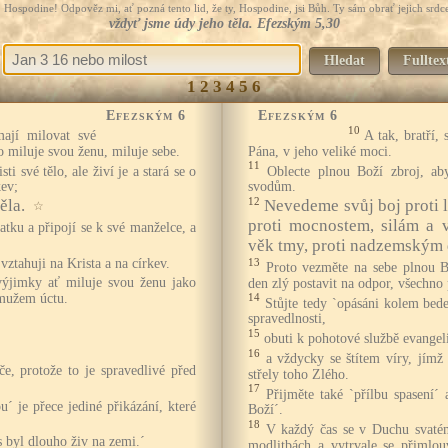
Hospodine! Odpověz mi, ať pozná tento lid, že ty, Hospodine, jsi Bůh. Ty sám obrať jejich srdce
vždyť jsme údy jeho těla. Efezským 5,30
Hledat
Fulltex
1
2
3
4
5
6
Efezským 6
Efezským 6
10
ají milovat své
A tak, bratří, 
o miluje svou ženu, miluje sebe.
Pána, v jeho veliké moci.
11
i své tělo, ale živí je a stará se o
Oblecte plnou Boží zbroj, ab
kev;
svodům.
12
ěla.
Nevedeme svůj boj proti 
☆
proti mocnostem, silám a 
atku a připojí se k své manželce, a
věk tmy, proti nadzemským
 vztahuji na Krista a na církev.
13
Proto vezměte na sebe plnou B
výjimky ať miluje svou ženu jako
den zlý postavit na odpor, všechno 
 mužem úctu.
14
Stůjte tedy `opásáni kolem bed
spravedlnosti,
6
15
obuti k pohotové službě evangel
16
a vždycky se štítem víry, jímž
če, protože to je spravedlivé před
střely toho Zlého.
17
Přijměte také `přílbu spasení´
u´ je přece jediné přikázání, které
Boží´.
18
V každý čas se v Duchu svatém
s byl dlouho živ na zemi.´
modlitbách a vytrvale se přimlou