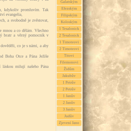
Galatským
Efezským
o, kdykoliv promluvím. Tak
ví evangelia,
Filipským
ch, a svobodně je zvěstovat,
Koloským
1 Tesalonick
e se mnou a co dělám. Všechno
ý bratr a věrný pomocník v
2 Tesalonick
1 Timoteovi
dověděli, co je s námi, a aby
2 Timoteovi
Titovi
 od Boha Otce a Pána Ježíše
Filemonovi
í láskou milují našeho Pána
Židům
Jakubův
1 Petrův
2 Petrův
1 Janův
2 Janův
3 Janův
Judův
Zjevení Jano