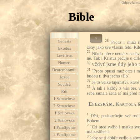
Odpověz mi, 
Bible
<
28
Genesis
Proto i muži m
ženy jako své vlastní tělo. Kd
Exodus
29
Nikdo přece nemá v nenávist
Leviticus
ně. Tak i Kristus pečuje o cír
Numeri
30
vždyť jsme údy jeho t
31
Deuteronomiu
`Proto opustí muž otce i m
budou ti dva jedno tělo´.
Jozue
32
Je to velké tajemství, které
Soudců
33
A tak i každý z vás bez 
Rút
sebe sama a žena ať má před
1 Samuelova
Efezským
, Kapitola 
2 Samuelova
1 Královská
1
Děti, poslouchejte své rodi
2 Královská
Bohem.
2
`Cti otce svého i matku svo
1 Paralipome
má zaslíbení:
2 Paralipome
3
`aby se ti dobře vedlo a aby