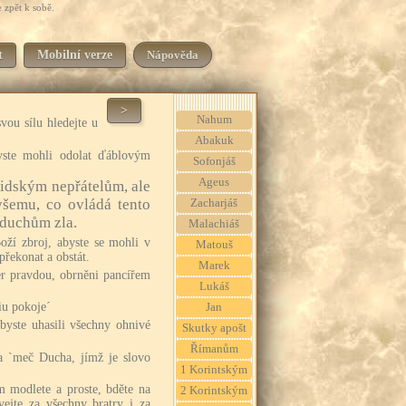
 zpět k sobě.
t
Mobilní verze
Nápověda
>
Nahum
svou sílu hledejte u
Abakuk
yste mohli odolat ďáblovým
Sofonjáš
Ageus
lidským nepřátelům, ale
všemu, co ovládá tento
Zacharjáš
 duchům zla.
Malachiáš
oží zbroj, abyste se mohli v
Matouš
překonat a obstát.
Marek
er pravdou, obrněni pancířem
Lukáš
iu pokoje´
Jan
 byste uhasili všechny ohnivé
Skutky apošt
Římanům
 a `meč Ducha, jímž je slovo
1 Korintským
 modlete a proste, bděte na
2 Korintským
vejte za všechny bratry i za