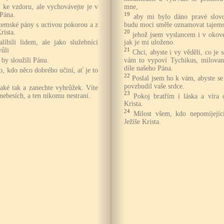
i ke vzdoru, ale vychovávejte je v
mne,
Pána.
19
aby mi bylo dáno pravé slov
ozemské pány s uctivou pokorou a z
budu moci směle oznamovat tajemst
rista.
20
jehož jsem vyslancem i v okove
líbili lidem, ale jako služebníci
jak je mi uloženo.
vůli
21
Chci, abyste i vy věděli, co j
 by sloužili Pánu.
vám to vypoví Tychikus, milovan
díle našeho Pána.
, kdo něco dobrého učiní, ať je to
22
Poslal jsem ho k vám, abyste se 
povzbudil vaše srdce.
také tak a zanechte vyhrůžek. Víte
23
v nebesích, a ten nikomu nestraní.
Pokoj bratřím i láska a víra
Krista.
24
Milost všem, kdo nepomíjejíc
Ježíše Krista.