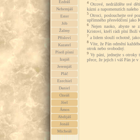
Ezdráš
4
Otcové, nedrážděte své dět
kázni a napomenutích našeho 
Nehemjáš
5
Otroci, poslouchejte své p
Ester
upřímného přesvědčení jako K
Jób
6
Nejen naoko, abyste se za
Žalmy
Kristovi, kteří rádi plní Boží 
7
a lidem slouží ochotně, jako
Přísloví
8
Víte, že Pán odmění každého
Kazatel
otrok nebo svobodný.
Píseň písní
9
Vy páni, jednejte s otroky 
Izajáš
přece, že jejich i váš Pán je 
Jeremjáš
Pláč
Ezechiel
Daniel
Ozeáš
Jóel
Ámos
Abdijáš
Jonáš
Micheáš