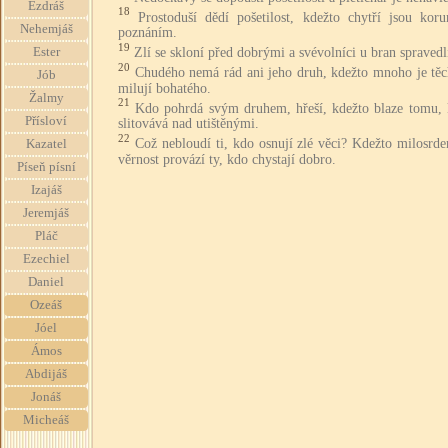
Ezdráš
18
Prostoduší dědí pošetilost, kdežto chytří jsou koru
Nehemjáš
poznáním.
19
Zlí se skloní před dobrými a svévolníci u bran spravedl
Ester
20
Chudého nemá rád ani jeho druh, kdežto mnoho je těc
Jób
milují bohatého.
Žalmy
21
Kdo pohrdá svým druhem, hřeší, kdežto blaze tomu, 
Přísloví
slitovává nad utištěnými.
22
Což nebloudí ti, kdo osnují zlé věci? Kdežto milosrde
Kazatel
věrnost provází ty, kdo chystají dobro.
Píseň písní
Izajáš
Jeremjáš
Pláč
Ezechiel
Daniel
Ozeáš
Jóel
Ámos
Abdijáš
Jonáš
Micheáš