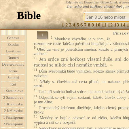
Odpověz mi, Hospodine! Odpověz mi, ať pozná te
Jen srdce zná hořkost vlastní duše, an
Bible
1
2
3
4
5
6
7
8
9
10
11
12
13
14
Příslov
<
8
Genesis
Moudrost chytrého je v tom, že
rozumí své cestě, kdežto pošetilost hlupáků je v záludnosti
Exodus
9
Oběť za vinu je pošetilcům směšná, kdežto u přímých 
Leviticus
zalíbení.
Numeri
10
Jen srdce zná hořkost vlastní duše, ani do
radosti se nikdo cizí nemůže vmísit.
Deuteronomiu
☆
11
Dům svévolníků bude vyhlazen, kdežto stánek přímýc
Jozue
vzkvétat.
Soudců
12
Někdy se člověku zdá cesta přímá, ale nakonec při
Rút
smrti.
13
1 Samuelova
Také při smíchu bolívá srdce a na konci radosti bývá ža
14
Odpadlík se sytí svými cestami, kdežto člověk dobrý 
2 Samuelova
je mu dáno.
1 Královská
15
Prostoduchý kdečemu důvěřuje, kdežto chytrý promýš
2 Královská
kroky.
16
1 Paralipome
Moudrý se bojí a odvrací se od zlého, kdežto hlu
vypíná a cítí se v bezpečí.
2 Paralipome
17
Nedočkavý se dopouští pošetilosti a pletichář je nenávi